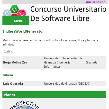
Pasar al contenido principal
iniciar sesión
Menu
EndlessWorldGenerator
Motor para la generación de mundos -Topología, clima, flora y fauna...-
infinitos.
Código
Universidad: Universidad de
Borja Molina Zea
Granada Ingeniería
Granada
Informática
Tutor/a
Luis Quesada
Universidad de Granada (DECSAI)
Planet