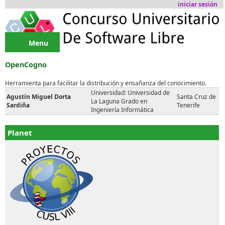
Pasar al contenido principal
iniciar sesión
Menu
OpenCogno
Herramienta para facilitar la distribución y ensañanza del conocimiento.
Universidad: Universidad de
Agustín Miguel Dorta
Santa Cruz de
La Laguna Grado en
Sardiña
Tenerife
Ingeniería Informática
Planet