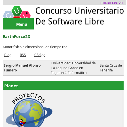
Pasar al contenido principal
iniciar sesión
Menu
EarthForce2D
Motor físico bidimensional en tiempo real.
Blog
RSS
Código
Universidad: Universidad de
Sergio Manuel Afonso
Santa Cruz de
La Laguna Grado en
Fumero
Tenerife
Ingeniería Informática
Planet