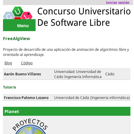
Pasar al contenido principal
iniciar sesión
Menu
FreeAlgView
Proyecto de desarrollo de una aplicación de animación de algoritmos libre y
orientado al aprendizaje.
Blog
Código
Universidad: Universidad de
Aarón Bueno Villares
Cádiz
Cádiz Ingeniería Informática
Tutor/a
Francisco Palomo Lozano
Universidad de Cádiz (Ingeniería informática)
Planet