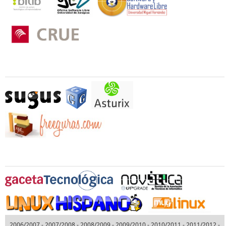
Otros Colaboradores
Medios Oficiales Colaboradores
2006/2007
-
2007/2008
-
2008/2009
-
2009/2010
-
2010/2011
-
2011/2012
-