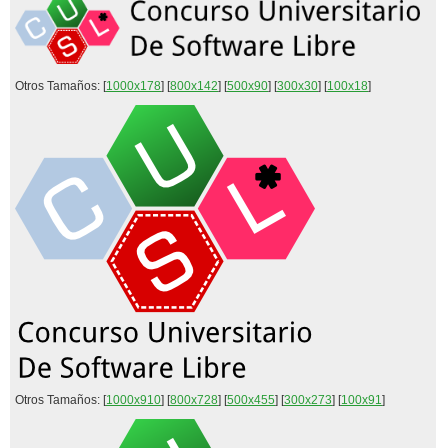
Otros Tamaños: [
1000x178
] [
800x142
] [
500x90
] [
300x30
] [
100x18
]
Otros Tamaños: [
1000x910
] [
800x728
] [
500x455
] [
300x273
] [
100x91
]