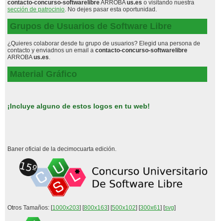
contacto-concurso-softwarelibre
ARROBA
us.es
o visitando nuestra
sección de patrocinio
. No dejes pasar esta oportunidad.
Grupos de Usuarios de Software Libre
¿Quieres colaborar desde tu grupo de usuarios? Elegid una persona de
contacto y enviadnos un email a
contacto-concurso-softwarelibre
ARROBA
us.es
.
Material Gráfico
¡Incluye alguno de estos logos en tu web!
Baner oficial de la decimocuarta edición.
Otros Tamaños: [
1000x203
] [
800x163
] [
500x102
] [
300x61
] [
svg
]