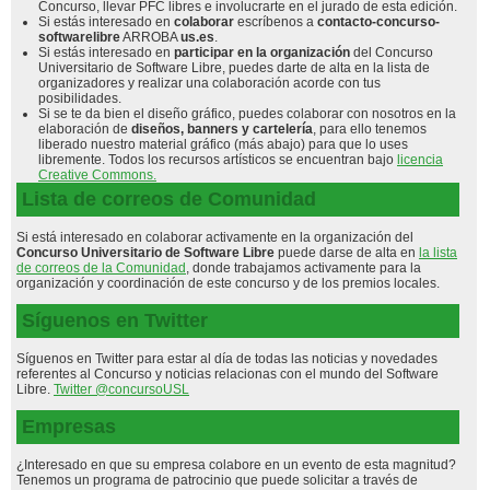
Concurso, llevar PFC libres e involucrarte en el jurado de esta edición.
Si estás interesado en
colaborar
escríbenos a
contacto-concurso-
softwarelibre
ARROBA
us.es
.
Si estás interesado en
participar en la organización
del Concurso
Universitario de Software Libre, puedes darte de alta en la lista de
organizadores y realizar una colaboración acorde con tus
posibilidades.
Si se te da bien el diseño gráfico, puedes colaborar con nosotros en la
elaboración de
diseños, banners y cartelería
, para ello tenemos
liberado nuestro material gráfico (más abajo) para que lo uses
libremente. Todos los recursos artísticos se encuentran bajo
licencia
Creative Commons.
Lista de correos de Comunidad
Si está interesado en colaborar activamente en la organización del
Concurso Universitario de Software Libre
puede darse de alta en
la lista
de correos de la Comunidad
, donde trabajamos activamente para la
organización y coordinación de este concurso y de los premios locales.
Síguenos en Twitter
Síguenos en Twitter para estar al día de todas las noticias y novedades
referentes al Concurso y noticias relacionas con el mundo del Software
Libre.
Twitter @concursoUSL
Empresas
¿Interesado en que su empresa colabore en un evento de esta magnitud?
Tenemos un programa de patrocinio que puede solicitar a través de